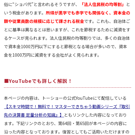
俗に“ショバ代”と言われるそうですが、
「法人住民税の均等割」
と
いう税金があります。
所得が黒字でも赤字でも関係なく、資本金の
額や従業員数の規模に応じて課される税金
です。これも、自治体ご
とに基準は異なるとは思いますが、これを節税するために減資をす
るケースが見られます。法人住民税の均等割りでは、多くの自治体
で資本金1000万円以下にすると節税となる場合が多いので、資本
金を1000万円に減資をする会社がよく見られます。
■YouTubeでも詳しく解説！
本ページの内容は、トーショーの公式YouTubeにて配信している
【スキマ時間で！無料で！マスターできちゃう動画シリーズ『取引
先の決算書 定量分析の知識』】
ともリンクした内容になっており
ます。下記リンクのとおり、第64回・第65回が本ページの内容に
沿った内容となっております。復習としてもご活用いただけますの