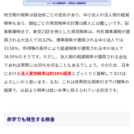
地方税の税率は自治体ごとの定めがあり、中小法人の法人税の軽減
税率もあり、個社ごとの実効税率の計算は素人には難しいです。記
事執筆時点で、東京23区を例とした実効税率は、外形標準課税が適
用される大法人で30.62%、標準税率が適用される中小法人では
33.58％、所得等の条件により超過税率が適用される中小法人で
34.59％だそうです。ただし、法人税の軽減税率が適用される会社
であれば実際には30％を切ることもあるでしょう。そのため、日本
における
法人実効税率は約30％程度
とざっくりと理解しておけば
よろしいかと思います。なお、これは世界的な税率引き下げ競争の
結果で、以前より税率は低い水準に抑えられている状況です。
赤字でも発生する税金