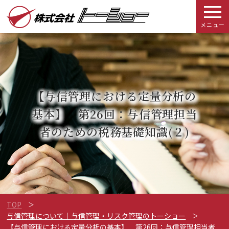
メニュー
【与信管理における定量分析の
基本】
第26回：与信管理担当
者のための税務基礎知識(２)
TOP
与信管理について｜与信管理・リスク管理のトーショー
【与信管理における定量分析の基本】 第26回：与信管理担当者