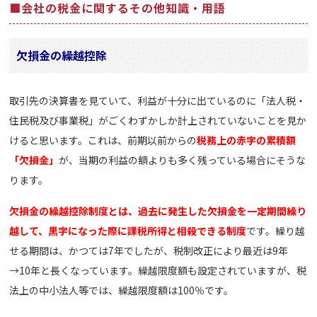
■会社の税金に関するその他知識・用語
欠損金の繰越控除
取引先の決算書を見ていて、利益が十分に出ているのに「法人税・
住民税及び事業税」がごくわずかしか計上されていないことを見か
けると思います。これは、前期以前からの
税務上の赤字の累積額
「欠損金」
が、当期の利益の額よりも多く残っている場合にそうな
ります。
欠損金の繰越控除制度とは、過去に発生した欠損金を一定期間繰り
越して、黒字になった際に課税所得と相殺できる制度
です。繰り越
せる期間は、かつては7年でしたが、税制改正により最近は9年
→10年と長くなっています。繰越限度額も設定されていますが、税
法上の中小法人等では、繰越限度額は100％です。