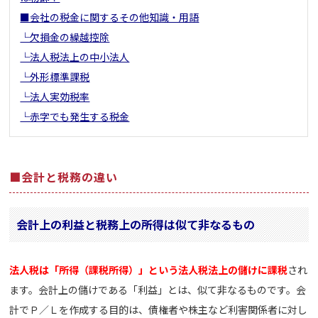
■会社の税金に関するその他知識・用語
└欠損金の繰越控除
└法人税法上の中小法人
└外形標準課税
└法人実効税率
└赤字でも発生する税金
■会計と税務の違い
会計上の利益と税務上の所得は似て非なるもの
法人税は「所得（課税所得）」という法人税法上の儲けに課税
され
ます。会計上の儲けである「利益」とは、似て非なるものです。会
計でＰ／Ｌを作成する目的は、債権者や株主など利害関係者に対し