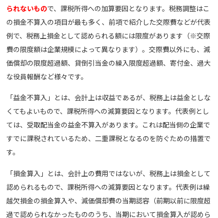
られないもの
で、課税所得への加算要因となります。税務調整はこ
の損金不算入の項目が最も多く、前項で紹介した交際費などが代表
例で、税務上損金として認められる額には限度があります（※交際
費の限度額は企業規模によって異なります）。交際費以外にも、減
価償却の限度超過額、貸倒引当金の繰入限度超過額、寄付金、過大
な役員報酬など様々です。
「益金不算入」とは、会計上は収益であるが、税務上は益金としな
くてもよいもので、課税所得への減算要因となります。代表例とし
ては、受取配当金の益金不算入があります。これは配当側の企業で
すでに課税されているため、二重課税となるのを防ぐための措置で
す。
「損金算入」とは、会計上の費用ではないが、税務上は損金として
認められるもので、課税所得への減算要因となります。代表例は繰
越欠損金の損金算入や、減価償却費の当期認容（前期以前に限度超
過で認められなかったもののうち、当期において損金算入が認めら