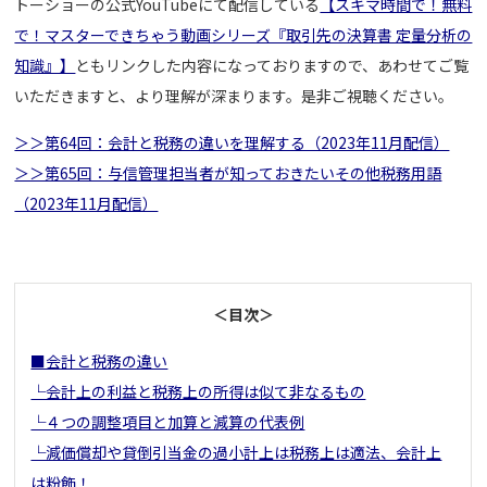
トーショーの公式YouTubeにて配信している
【スキマ時間で！無料
で！マスターできちゃう動画シリーズ『取引先の決算書 定量分析の
知識』】
ともリンクした内容になっておりますので、あわせてご覧
いただきますと、より理解が深まります。是非ご視聴ください。
＞＞第64回：会計と税務の違いを理解する（2023年11月配信）
＞＞第65回：与信管理担当者が知っておきたいその他税務用語
（2023年11月配信）
＜目次＞
■会計と税務の違い
└会計上の利益と税務上の所得は似て非なるもの
└４つの調整項目と加算と減算の代表例
└減価償却や貸倒引当金の過小計上は税務上は適法、会計上
は粉飾！