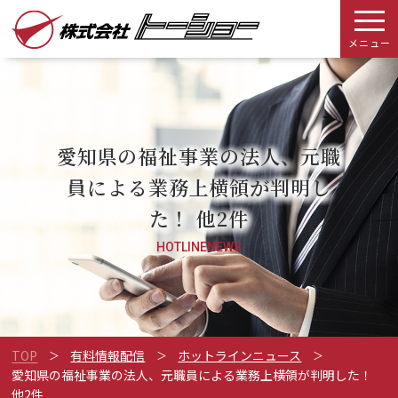
メニュー
愛知県の福祉事業の法人、元職
員による業務上横領が判明し
た！ 他2件
HOTLINENEWS
TOP
有料情報配信
ホットラインニュース
愛知県の福祉事業の法人、元職員による業務上横領が判明した！
他2件