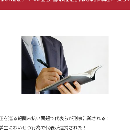
正を巡る報酬未払い問題で代表らが刑事告訴される！
学生にわいせつ行為で代表が逮捕された！