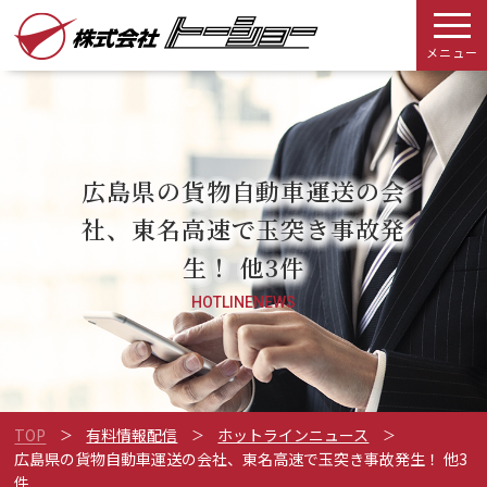
メニュー
広島県の貨物自動車運送の会
社、東名高速で玉突き事故発
生！ 他3件
HOTLINENEWS
TOP
有料情報配信
ホットラインニュース
広島県の貨物自動車運送の会社、東名高速で玉突き事故発生！ 他3
件