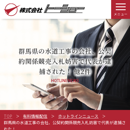
メニュー
群馬県の水道工事の会社、公契
約関係競売入札妨害で代表が逮
捕された！ 他2件
HOTLINENEWS
TOP
有料情報配信
ホットラインニュース
群馬県の水道工事の会社、公契約関係競売入札妨害で代表が逮捕さ
れた！ ...