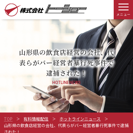
メニュー
山形県の飲食店経営の会社、代
表らがバー経営者暴行死事件で
逮捕された！
HOTLINENEWS
TOP
有料情報配信
ホットラインニュース
山形県の飲食店経営の会社、代表らがバー経営者暴行死事件で逮捕
された！