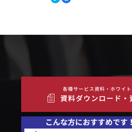
リ
で
ッ
共
ク
有
し
す
て
る
Twitter
に
で
は
共
ク
有
リ
(新
ッ
し
ク
い
し
ウ
て
ィ
く
ン
だ
ド
さ
ウ
い
で
(新
開
し
き
い
ま
ウ
す)
ィ
ン
ド
ウ
各種サービス資料・ホワイト
で
開
資料ダウンロード・
き
ま
す)