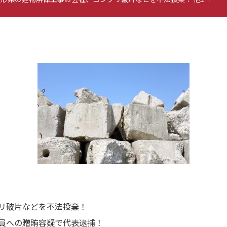
リ破片などを不法投棄！
員への贈賄容疑で代表逮捕！