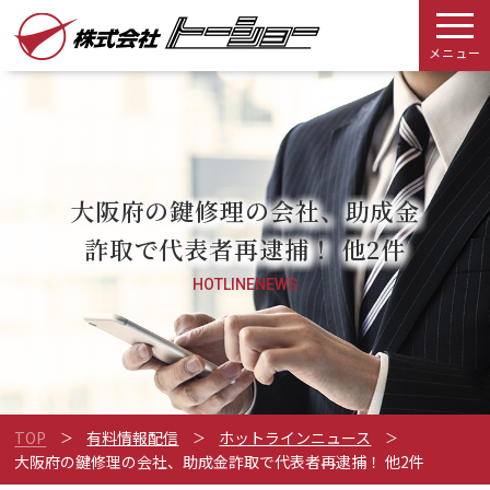
メニュー
大阪府の鍵修理の会社、助成金
詐取で代表者再逮捕！ 他2件
HOTLINENEWS
TOP
有料情報配信
ホットラインニュース
大阪府の鍵修理の会社、助成金詐取で代表者再逮捕！ 他2件