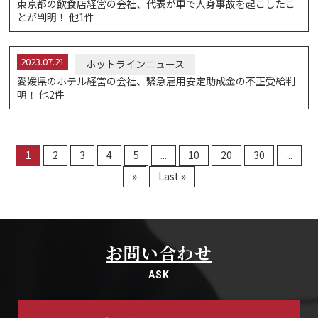
東京都の飲食店経営の会社、代表が車で人身事故を起こしたこ
とが判明！ 他1件
2023.07.21
ホットラインニュース
愛媛県のホテル経営の会社、緊急雇用安定助成金の不正受給判
明！ 他2件
1
2
3
4
5
...
10
20
30
...
»
Last »
お問い合わせ
ASK