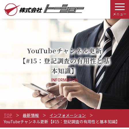
メニュー
YouTubeチャンネル更新
【#15：登記調査の有用性と基
本知識】
INFORMATION
TOP
最新情報
インフォメーション
YouTubeチャンネル更新【#15：登記調査の有用性と基本知識】